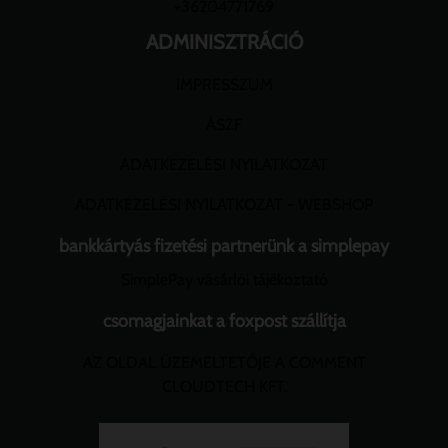
+36204771769
ADMINISZTRÁCIÓ
IMPRESSZUM
ÁSZF
ADATKEZELÉSI NYILATKOZAT
ADATKEZELÉSI NYILATKOZAT - WEBSHOP
bankkártyás fizetési partnerünk a simplepay
SimplePay vásárlói tájékoztató
csomagjainkat a foxpost szállítja
AZ OLDAL ÜZEMELTETŐJE A COMMENT
CLOUDTECH KFT.