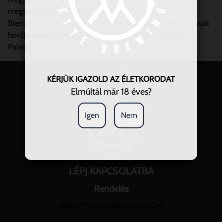
megszületett a
NEVER BEFORE 4
.
Blendelt sör, egy portói whiskey és egy mix fermented (saját
hordós élesztőkultúra) sour stout frigyéből született.
Palackban.
KÉRJÜK IGAZOLD AZ ÉLETKORODAT
Elmúltál már 18 éves?
Igen
Nem
LÉPJ KAPCSOLATBA
Rendelés
REKETYE.SALES@GMAIL.COM