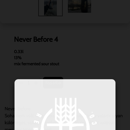
Never Before 4
0.33l
13%
mix fermented sour stout
1
Kosárba
Never Before.
Soha nem volt még ilyen. A név arra utal, hogy valami olyan
különleges, sokszor éveken át húzódó projektről valósult
meg,ami teljesen egyedi.