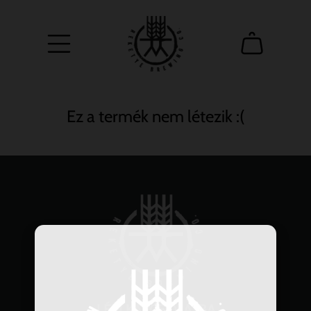
25000 Ft felett ingyenes a házhoz szállítás!
Ez a termék nem létezik :(
LÉPJ KAPCSOLATBA