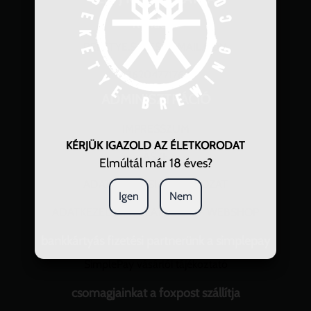
Rendelés
REKETYE.SALES@GMAIL.COM
+36204771769
ADMINISZTRÁCIÓ
IMPRESSZUM
KÉRJÜK IGAZOLD AZ ÉLETKORODAT
ÁSZF
Elmúltál már 18 éves?
ADATKEZELÉSI NYILATKOZAT
Igen
Nem
ADATKEZELÉSI NYILATKOZAT - WEBSHOP
bankkártyás fizetési partnerünk a simplepay
SimplePay vásárlói tájékoztató
csomagjainkat a foxpost szállítja